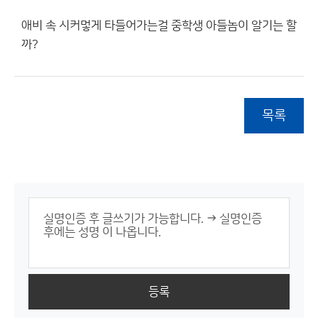
애비 속 시커멓게 타들어가는걸 중학생 아들놈이 알기는 할
까?
목록
등록