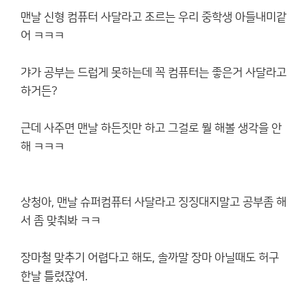
맨날 신형 컴퓨터 사달라고 조르는 우리 중학생 아들내미같
어 ㅋㅋㅋ
갸가 공부는 드럽게 못하는데 꼭 컴퓨터는 좋은거 사달라고
하거든?
근데 사주면 맨날 하든짓만 하고 그걸로 뭘 해볼 생각을 안
해 ㅋㅋㅋ
상청아, 맨날 슈퍼컴퓨터 사달라고 징징대지말고 공부좀 해
서 좀 맞춰봐 ㅋㅋ
장마철 맞추기 어렵다고 해도, 솔까말 장마 아닐때도 허구
한날 틀렸잖여.