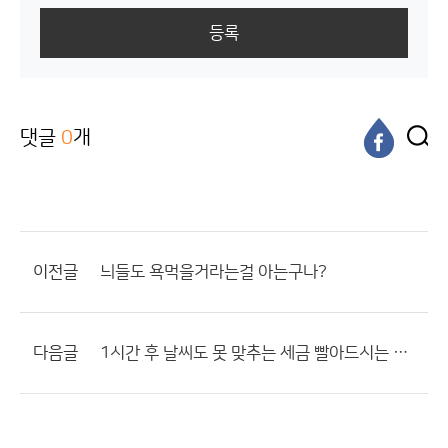
등록
댓글
0
개
이전글
늬들도 욕먹을거라는걸 아는구나?
다음글
1시간 후 날씨도 못 맞추는 세금 빨아드시는 구라청