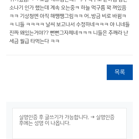
소나기 인가 했는데 계속 오는중ㅋ 하늘 먹구름 꽉 껴있음
ㅋㅋ 기상청엔 아직 해쨍쨍그림ㅋㅋ 어..방금 비로 바뀜ㅋ
ㅋ 니들 ㅋㅋㅋㅋ 날씨 보고나서 수정하네ㅋㅋㅋ 야 니네들
진짜 왜있는거야?? 뻔뻔그자체네ㅋㅋㅋ 니들은 주깨라 난
세금 월급 타먹는다 ㅋㅋ
목록