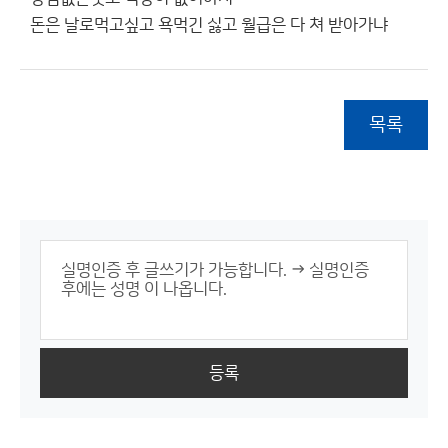
돈은 날로먹고싶고 욕먹긴 싫고 월급은 다 쳐 받아가냐
목록
등록