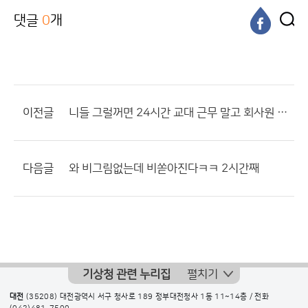
댓글
0
개
이전글
니들 그럴꺼면 24시간 교대 근무 말고 회사원 처럼 일하라니까?
다음글
와 비그림없는데 비쏟아진다ㅋㅋ 2시간째
기상청 관련 누리집
펼치기
대전
(35208) 대전광역시 서구 청사로 189 정부대전청사 1동 11~14층 / 전화