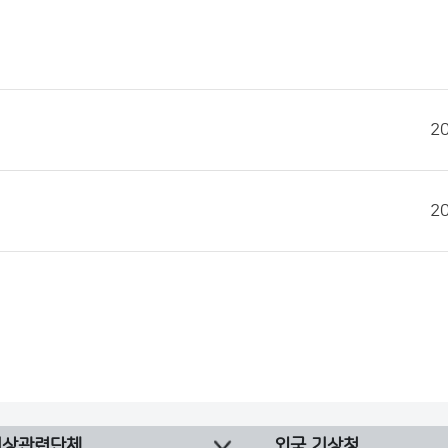
2
2
기상관련단체
외국 기상청