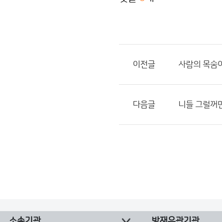
이전글
사람의 목숨
다음글
니들 그럴꺼면
소속기관
방재유관기관