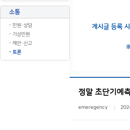
소통
민원·상담
게시글 등록 
기상민원
제안·신고
토론
정말 초단기예
emeregency
202