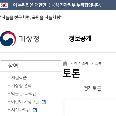
이 누리집은 대한민국 공식 전자정부 누리집입니다.
"하늘을 친구처럼, 국민을 하늘처럼"
정보공개
참여·소통
소통
참여
토론
체험학습
기상청 견학
정책토론
박물관·과학관
어린이 기상교실
지진과학관