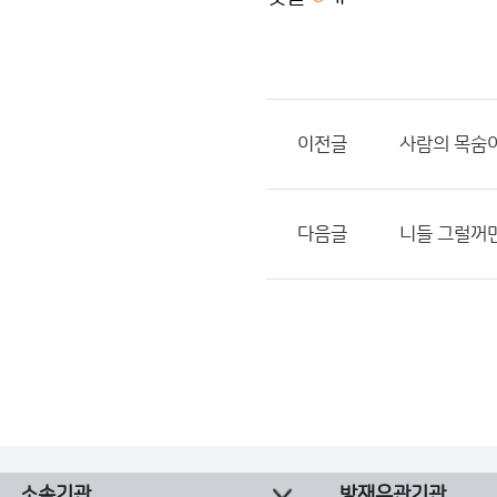
이전글
사람의 목숨
다음글
니들 그럴꺼면
소속기관
방재유관기관