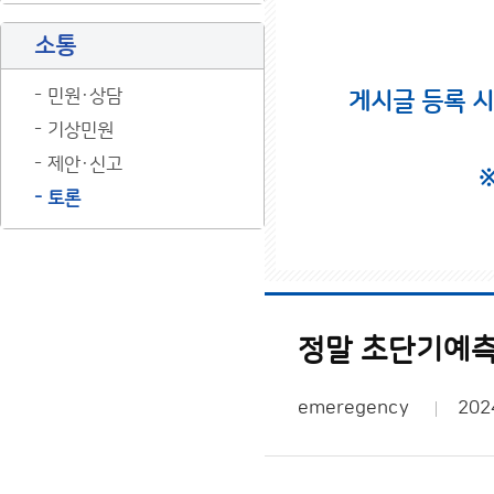
소통
민원·상담
게시글 등록 
기상민원
제안·신고
토론
정말 초단기예
emeregency
202