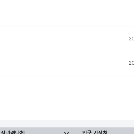
2
2
기상관련단체
외국 기상청