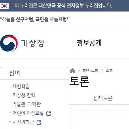
이 누리집은 대한민국 공식 전자정부 누리집입니다.
"하늘을 친구처럼, 국민을 하늘처럼"
정보공개
참여·소통
소통
참여
토론
체험학습
기상청 견학
정책토론
박물관·과학관
어린이 기상교실
지진과학관