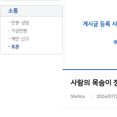
소통
민원·상담
게시글 등록 
기상민원
제안·신고
토론
사람의 목숨이 
ShsYcs
2024/07/