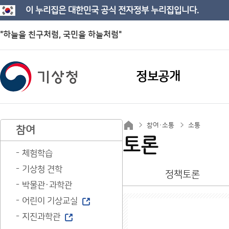
이 누리집은 대한민국 공식 전자정부 누리집입니다.
"하늘을 친구처럼, 국민을 하늘처럼"
정보공개
참여·소통
소통
참여
토론
체험학습
기상청 견학
정책토론
박물관·과학관
어린이 기상교실
지진과학관