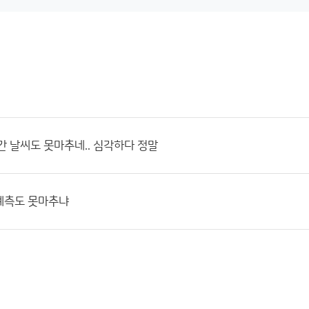
간 날씨도 못마추네.. 심각하다 정말
예측도 못마추냐