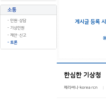
소통
민원·상담
게시글 등록 
기상민원
제안·신고
토론
한심한 기상청
체리써니-korea rcn