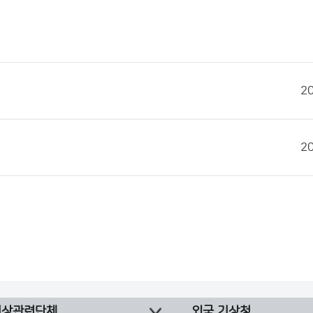
2
2
기상관련단체
외국 기상청