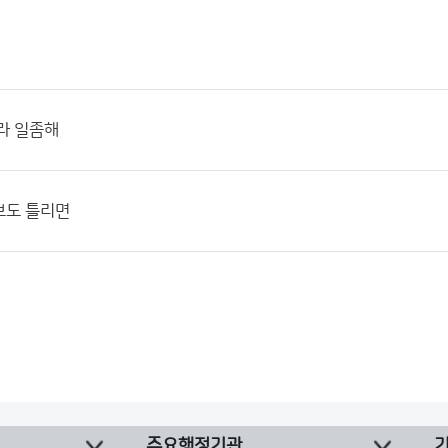
라 일좀해
보도 틀리면
주요행정기관