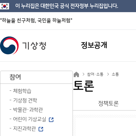
이 누리집은 대한민국 공식 전자정부 누리집입니다.
"하늘을 친구처럼, 국민을 하늘처럼"
정보공개
참여·소통
소통
참여
토론
체험학습
기상청 견학
정책토론
박물관·과학관
어린이 기상교실
지진과학관