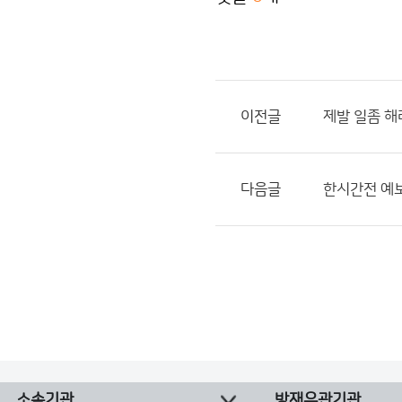
이전글
제발 일좀 해
다음글
한시간전 예
소속기관
방재유관기관