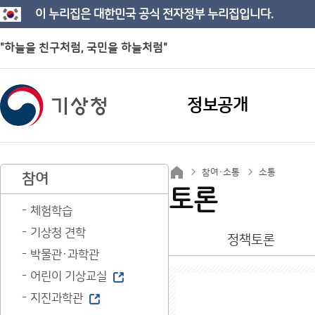
이 누리집은 대한민국 공식 전자정부 누리집입니다.
"하늘을 친구처럼, 국민을 하늘처럼"
정보공개
참여·소통
소통
참여
토론
체험학습
기상청 견학
정책토론
박물관·과학관
어린이 기상교실
지진과학관