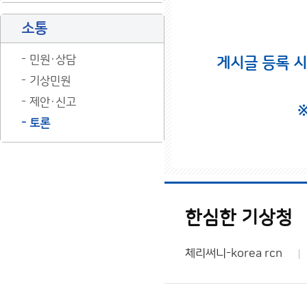
소통
민원·상담
게시글 등록 
기상민원
제안·신고
토론
한심한 기상청
체리써니-korea rcn