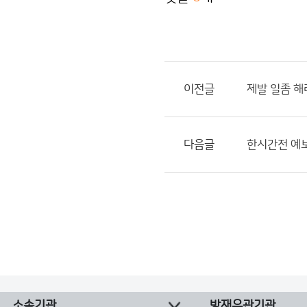
이전글
제발 일좀 해
다음글
한시간전 예
소속기관
방재유관기관