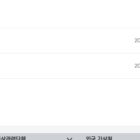
2
2
기상관련단체
외국 기상청