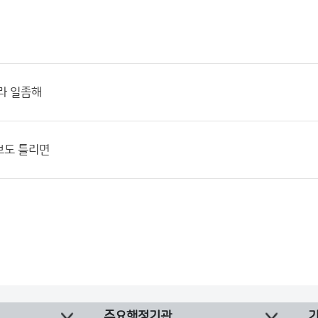
라 일좀해
보도 틀리면
주요행정기관