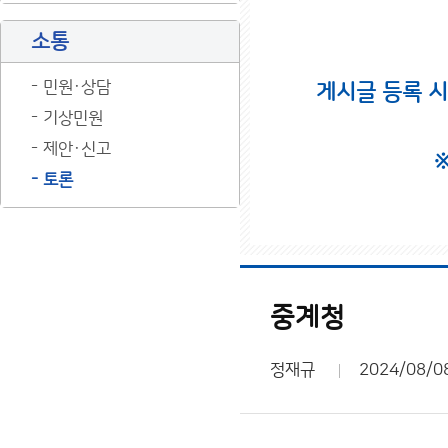
소통
민원·상담
게시글 등록 
기상민원
제안·신고
토론
중계청
정재규
2024/08/0