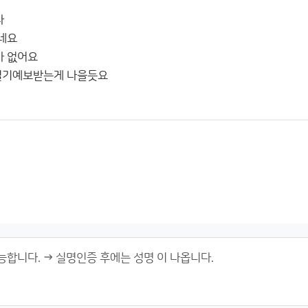
나
네요
가 없어요
 일기예보받는게 나을듯요