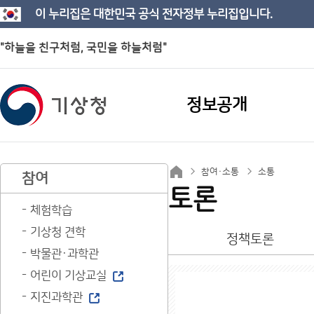
이 누리집은 대한민국 공식 전자정부 누리집입니다.
"하늘을 친구처럼, 국민을 하늘처럼"
정보공개
참여·소통
소통
참여
토론
체험학습
기상청 견학
정책토론
박물관·과학관
어린이 기상교실
지진과학관