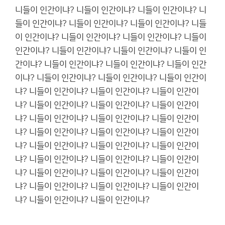
니들이 인간이냐? 니들이 인간이냐? 니들이 인간이냐? 니
들이 인간이냐? 니들이 인간이냐? 니들이 인간이냐? 니들
이 인간이냐? 니들이 인간이냐? 니들이 인간이냐? 니들이
인간이냐? 니들이 인간이냐? 니들이 인간이냐? 니들이 인
간이냐? 니들이 인간이냐? 니들이 인간이냐? 니들이 인간
이냐? 니들이 인간이냐? 니들이 인간이냐? 니들이 인간이
냐? 니들이 인간이냐? 니들이 인간이냐? 니들이 인간이
냐? 니들이 인간이냐? 니들이 인간이냐? 니들이 인간이
냐? 니들이 인간이냐? 니들이 인간이냐? 니들이 인간이
냐? 니들이 인간이냐? 니들이 인간이냐? 니들이 인간이
냐? 니들이 인간이냐? 니들이 인간이냐? 니들이 인간이
냐? 니들이 인간이냐? 니들이 인간이냐? 니들이 인간이
냐? 니들이 인간이냐? 니들이 인간이냐? 니들이 인간이
냐? 니들이 인간이냐? 니들이 인간이냐? 니들이 인간이
냐? 니들이 인간이냐? 니들이 인간이냐?