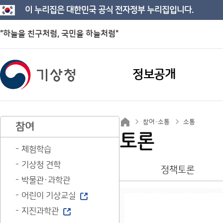
이 누리집은 대한민국 공식 전자정부 누리집입니다.
"하늘을 친구처럼, 국민을 하늘처럼"
정보공개
참여·소통
소통
참여
토론
체험학습
기상청 견학
정책토론
박물관·과학관
어린이 기상교실
지진과학관