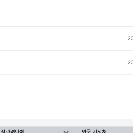
2
2
기상관련단체
외국 기상청