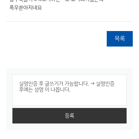
폭우쏟아지네요
목록
등록