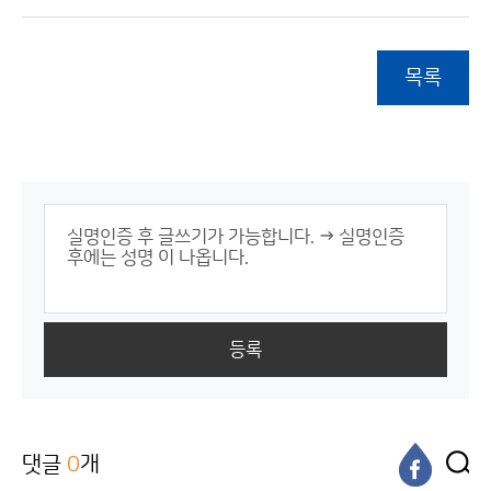
목록
등록
댓글
0
개