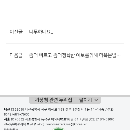
이전글
너무하네요..
다음글
좀더 빠르고 좀더정확한 예보를위해 더욱분발 해주시고 홈페이지 관리도 좀더 정성스럽게하고 좀더 빠르고 정확하게 관리 해주시면 고맙겠습니다.
기상청 관련 누리집
펼치기
대전
(35208) 대전광역시 서구 청사로 189 정부대전청사 1동 11~14층 / 전화
(042)481-7500
서울
(07062) 서울특별시 동작구 여의대방로16길 61 / 전화
(02)2181-0900
전자우편(웹사이트 관련 문의): webmasterkma@korea.kr