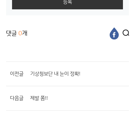
등록
댓글
0
개
이전글
기상청보단 내 눈이 정확!
다음글
제발 쫌!!