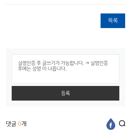
목록
등록
댓글
0
개