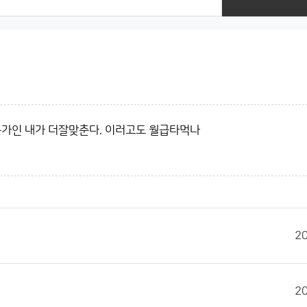
문가인 내가 더잘맞춘다. 이러고도 월급타먹나
2
2