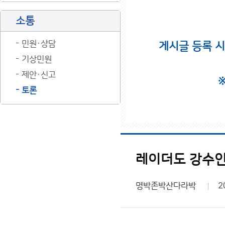
소통
민원·상담
게시글 등록 
기상민원
제안·신고
토론
레이더도 강수인데
명박존박산다라박
2