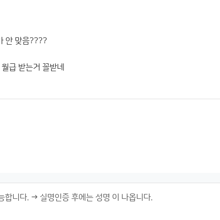
 안 맞음????
 월급 받는거 꼴받네