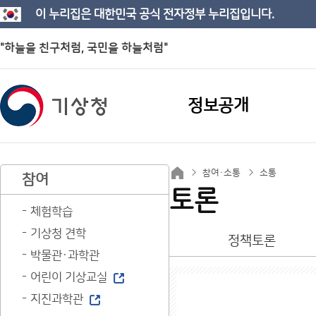
이 누리집은 대한민국 공식 전자정부 누리집입니다.
"하늘을 친구처럼, 국민을 하늘처럼"
정보공개
참여·소통
소통
참여
토론
체험학습
기상청 견학
정책토론
박물관·과학관
어린이 기상교실
지진과학관