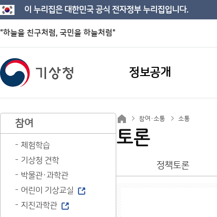
이 누리집은 대한민국 공식 전자정부 누리집입니다.
"하늘을 친구처럼, 국민을 하늘처럼"
정보공개
참여·소통
소통
참여
토론
체험학습
기상청 견학
정책토론
박물관·과학관
어린이 기상교실
지진과학관