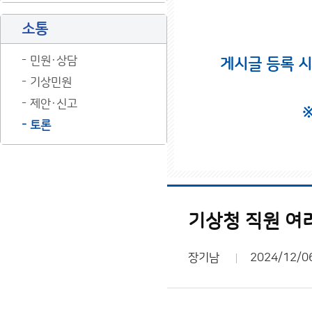
소통
민원·상담
게시글 등록 
기상민원
제안·신고
토론
기상청 직원 여
장기남
2024/12/0