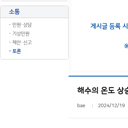
소통
민원·상담
게시글 등록 
기상민원
제안·신고
토론
해수의 온도 상
bae
2024/12/19