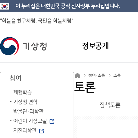
이 누리집은 대한민국 공식 전자정부 누리집입니다.
"하늘을 친구처럼, 국민을 하늘처럼"
정보공개
참여·소통
소통
참여
토론
체험학습
기상청 견학
정책토론
박물관·과학관
어린이 기상교실
지진과학관