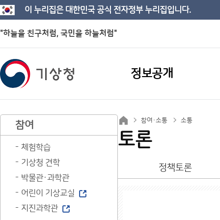
이 누리집은 대한민국 공식 전자정부 누리집입니다.
"하늘을 친구처럼, 국민을 하늘처럼"
정보공개
참여·소통
소통
참여
토론
체험학습
기상청 견학
정책토론
박물관·과학관
어린이 기상교실
지진과학관