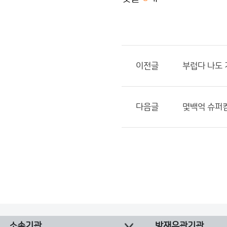
이전글
부럽다 나도
다음글
몇백억 슈퍼
소속기관
방재유관기관