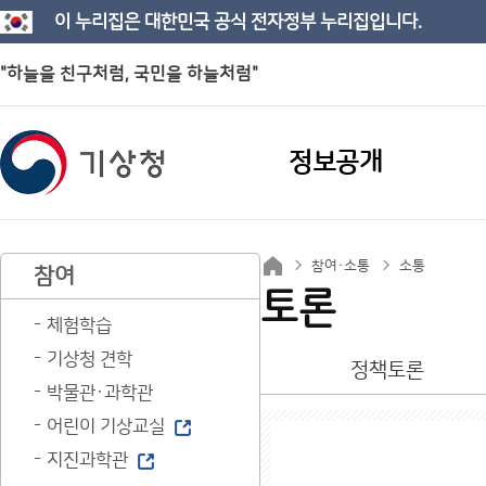
이 누리집은 대한민국 공식 전자정부 누리집입니다.
"하늘을 친구처럼, 국민을 하늘처럼"
정보공개
참여·소통
소통
참여
토론
체험학습
기상청 견학
정책토론
박물관·과학관
어린이 기상교실
지진과학관