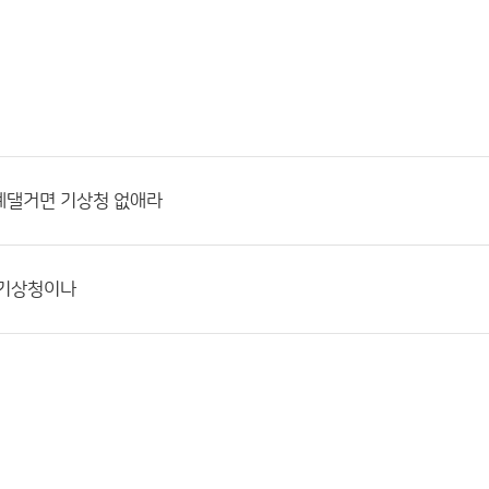
계댈거면 기상청 없애라
 기상청이나