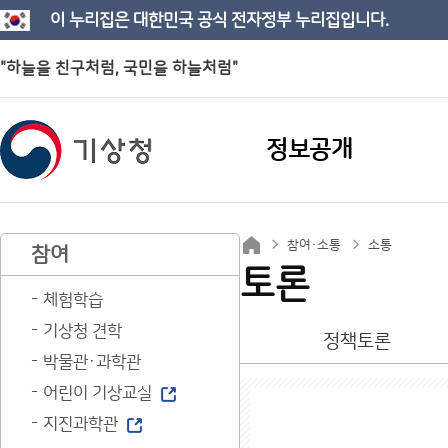
이 누리집은 대한민국 공식 전자정부 누리집입니다.
"하늘을 친구처럼, 국민을 하늘처럼"
정보공개
참여·소통
소통
참여
토론
체험학습
기상청 견학
정책토론
박물관·과학관
어린이 기상교실
지진과학관