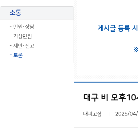
소통
민원·상담
게시글 등록 
기상민원
제안·신고
토론
대구 비 오후1
대피고잠
2025/04