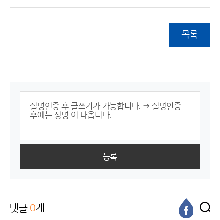
목록
등록
댓글
0
개