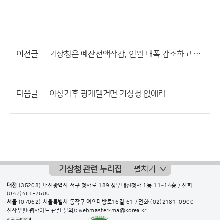
이전글
기상청은 예산전액삭감, 인원 대폭 감소하고 기상부나 기상처, 기상소로 축소해야한다고 본다.
다음글
이상기후 핑계댈거면 기상청 없애라
기상청 관련 누리집
펼치기
대전
(35208) 대전광역시 서구 청사로 189 정부대전청사 1동 11~14층 / 전화
(042)481-7500
서울
(07062) 서울특별시 동작구 여의대방로16길 61 / 전화
(02)2181-0900
전자우편(웹사이트 관련 문의): webmasterkma@korea.kr