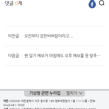
댓글
0
개
이전글
오전부터 강한비바람이라고. ..
다음글
뭔 일기 예보가 아침에도 오후 예보를 못 맞추나요??
기상청 관련 누리집
펼치기
대전
(35208) 대전광역시 서구 청사로 189 정부대전청사 1동 11~14층 / 전화
(042)481-7500