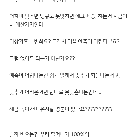
어차피 맞추면 땡큐고 못맞히면 에고 죄송, 하는거 지금이
나 매한가지인데.
이상기후 극변화요? 그래서 더욱 예측이 어렵다구요?
그럼 없어도 되는거 아닌가요??
예측이 어렵다는건 쉽게 말해서 맞추기 힘들다는거고,
맞추기 어려운거면 반대로 못맞춘다는건데.....
세금 녹여가며 유지할 명분이 있나요??????????
.
.
솔까 비오는건 우리 할머니가 100%임.