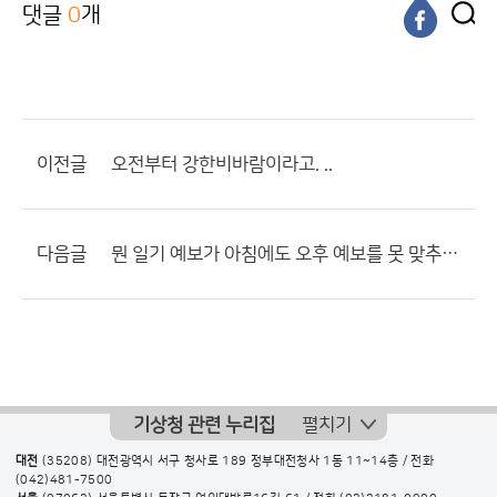
댓글
0
개
이전글
오전부터 강한비바람이라고. ..
다음글
뭔 일기 예보가 아침에도 오후 예보를 못 맞추나요??
기상청 관련 누리집
펼치기
대전
(35208) 대전광역시 서구 청사로 189 정부대전청사 1동 11~14층 / 전화
(042)481-7500