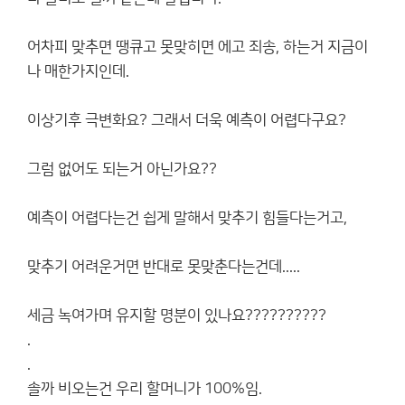
어차피 맞추면 땡큐고 못맞히면 에고 죄송, 하는거 지금이
나 매한가지인데.
이상기후 극변화요? 그래서 더욱 예측이 어렵다구요?
그럼 없어도 되는거 아닌가요??
예측이 어렵다는건 쉽게 말해서 맞추기 힘들다는거고,
맞추기 어려운거면 반대로 못맞춘다는건데.....
세금 녹여가며 유지할 명분이 있나요??????????
.
.
솔까 비오는건 우리 할머니가 100%임.