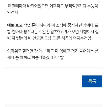
뭔 켤때마다 바뀌어있으면 어쩌라고 무책임한건지 무능력
인건지
예보 보고 작업 준비 하다가 비 소식에 중지하면 장비대 포
함 얼마나 빵꾸나는지 알긴 암???? 비가 오면 다행이지 장
비 다 뺐는데 비 안오면 그냥 그 돈 허공에 던지는거임
이따위로 할거면 걍 예보 파트 다 없애고 거기 들어가는 혈
세나 좀 아끼쇼 짜증나죽겠네 시1발
목록