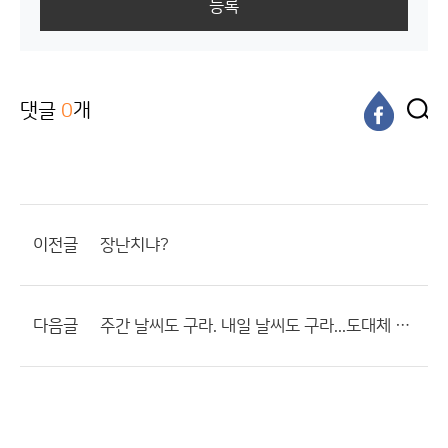
등록
댓글
0
개
이전글
장난치냐?
다음글
주간 날씨도 구라. 내일 날씨도 구라...도대체 월급을 왜 받고 있냐.