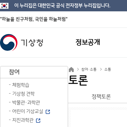
이 누리집은 대한민국 공식 전자정부 누리집입니다.
"하늘을 친구처럼, 국민을 하늘처럼"
정보공개
참여·소통
소통
참여
토론
체험학습
기상청 견학
정책토론
박물관·과학관
어린이 기상교실
지진과학관