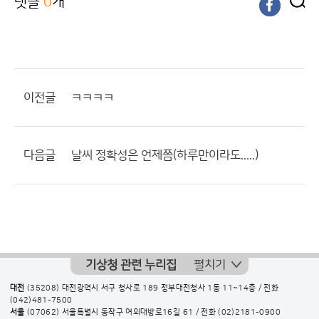
댓글
0
개
이전글
ㅋㅋㅋㅋ
다음글
날씨 정확성은 언제쯤(하루만이라도.....)
기상청 관련 누리집
펼치기
대전
(35208) 대전광역시 서구 청사로 189 정부대전청사 1동 11~14층 / 전화
(042)481-7500
서울
(07062) 서울특별시 동작구 여의대방로16길 61 / 전화
(02)2181-0900