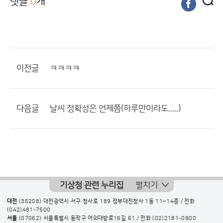
댓글
0
개
이전글
ㅋㅋㅋㅋ
다음글
날씨 정확성은 언제쯤(하루만이라도.....)
기상청 관련 누리집
펼치기
대전
(35208) 대전광역시 서구 청사로 189 정부대전청사 1동 11~14층 / 전화
(042)481-7500
서울
(07062) 서울특별시 동작구 여의대방로16길 61 / 전화
(02)2181-0900