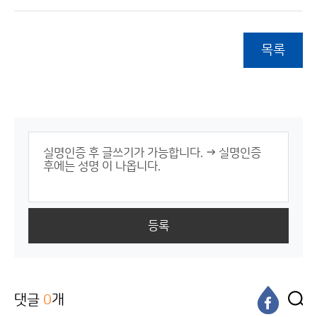
목록
등록
댓글
0
개