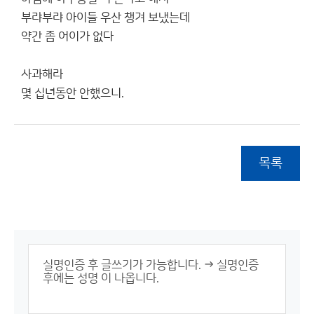
부랴부랴 아이들 우산 챙겨 보냈는데
약간 좀 어이가 없다
사과해라
몇 십년동안 안했으니.
목록