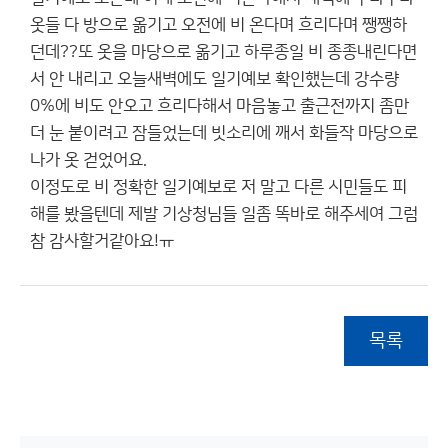
옷들 다 방으로 옮기고 오전에 비 온다며 흐리다며 쨍쨍하
던데??또 옷을 마당으로 옮기고 하루종일 비 종종내린다면
서 안 내리고 오늘새벽에도 일기예보 확인했는데 강수량
0%에 비도 안오고 흐리다해서 마음놓고 출근전까지 좀만
더 눈 붙이려고 잠들었는데 빗소리에 깨서 화들작 마당으로
나가 옷 걷었어요.
이정도로 비 정확한 일기예보로 저 말고 다른 시민들도 피
해를 봤을텐데 제발 기상청님들 일좀 똑바로 해주세여 그럼
참 감사할거같아요!ㅠ
목록