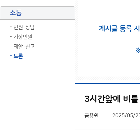
소통
민원·상담
게시글 등록 
기상민원
제안·신고
토론
3시간앞에 비를
금용원
2025/05/2