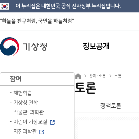
이 누리집은 대한민국 공식 전자정부 누리집입니다.
"하늘을 친구처럼, 국민을 하늘처럼"
정보공개
참여·소통
소통
참여
토론
체험학습
기상청 견학
정책토론
박물관·과학관
어린이 기상교실
지진과학관