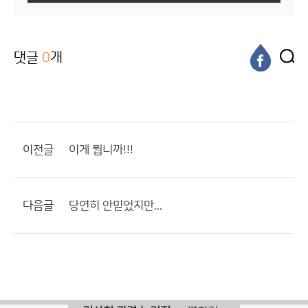
댓글
0
개
이전글
이게 뭡니까!!!
다음글
당연히 안믿었지만...