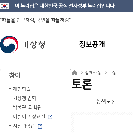
이 누리집은 대한민국 공식 전자정부 누리집입니다.
"하늘을 친구처럼, 국민을 하늘처럼"
정보공개
참여·소통
소통
참여
토론
체험학습
기상청 견학
정책토론
박물관·과학관
어린이 기상교실
지진과학관