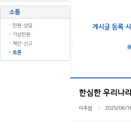
소통
민원·상담
게시글 등록 
기상민원
제안·신고
토론
한심한 우리나라
이주암
2025/06/1