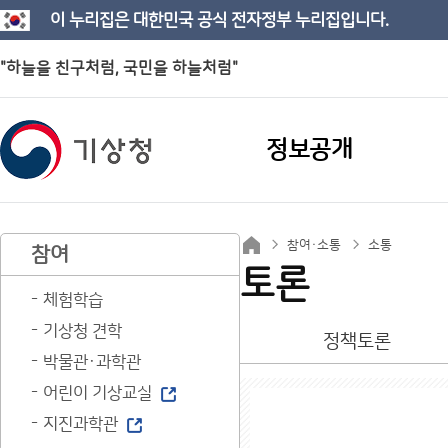
이 누리집은 대한민국 공식 전자정부 누리집입니다.
"하늘을 친구처럼, 국민을 하늘처럼"
정보공개
참여·소통
소통
참여
토론
체험학습
기상청 견학
정책토론
박물관·과학관
어린이 기상교실
지진과학관