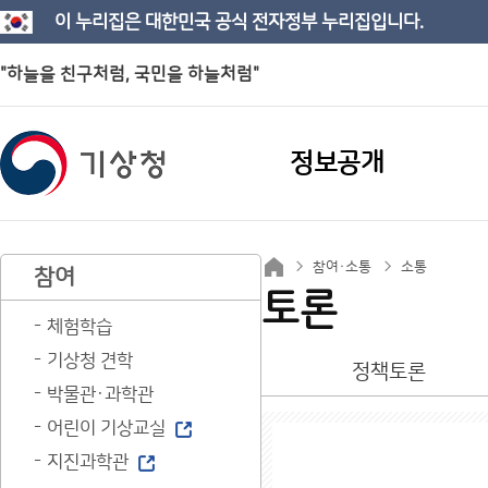
이 누리집은 대한민국 공식 전자정부 누리집입니다.
"하늘을 친구처럼, 국민을 하늘처럼"
정보공개
참여·소통
소통
참여
토론
체험학습
기상청 견학
정책토론
박물관·과학관
어린이 기상교실
지진과학관