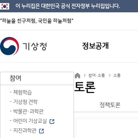
이 누리집은 대한민국 공식 전자정부 누리집입니다.
"하늘을 친구처럼, 국민을 하늘처럼"
정보공개
참여·소통
소통
참여
토론
체험학습
기상청 견학
정책토론
박물관·과학관
어린이 기상교실
지진과학관