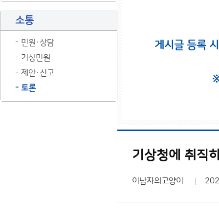
소통
민원·상담
게시글 등록 
기상민원
제안·신고
토론
기상청에 취직하
이남자의고양이
202