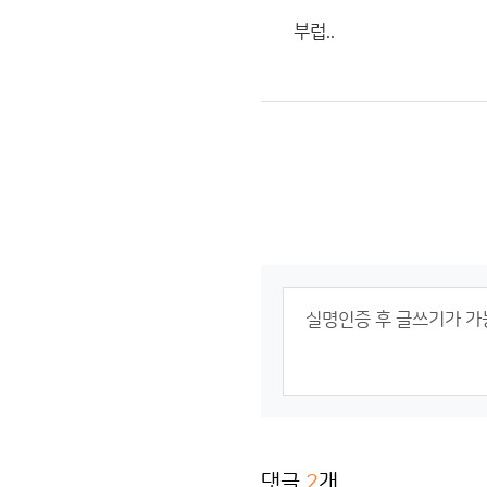
부럽..
댓글
2
개