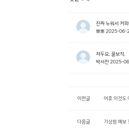
진짜 누워서 커
뽀뽀
2025-06-2
저두요. 꿀보직.
박서진
2025-06
이전글
어휴 이것도
다음글
기상청 예보 