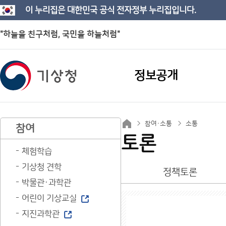
이 누리집은 대한민국 공식 전자정부 누리집입니다.
"하늘을 친구처럼, 국민을 하늘처럼"
정보공개
참여·소통
소통
참여
토론
체험학습
기상청 견학
정책토론
박물관·과학관
어린이 기상교실
지진과학관