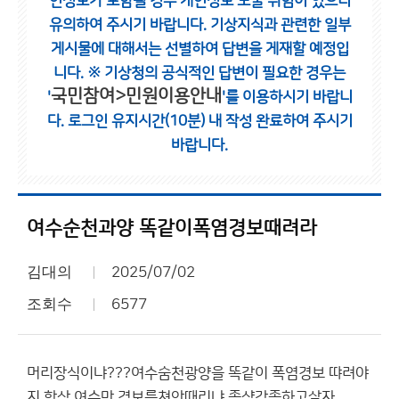
인정보가 포함될 경우 개인정보 노출 위험이 있으니
유의하여 주시기 바랍니다.
기상지식과 관련한 일부
게시물에 대해서는 선별하여 답변을 게재할 예정입
니다.
※ 기상청의 공식적인 답변이 필요한 경우는
국민참여>민원이용안내
'
'를 이용하시기 바랍니
다.
로그인 유지시간(10분) 내 작성 완료하여 주시기
바랍니다.
여수순천과양 똑같이폭염경보때려라
김대의
2025/07/02
조회수
6577
머리장식이냐???여수숨천광양을 똑같이 폭염경보 땨려야
지 항상 여수만 경보를쳐안때리냐 좀샹각좀하고살자..