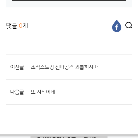
댓글
0
개
이전글
조직스토킹 전파공격 괴롭히지마
다음글
또 시작이네