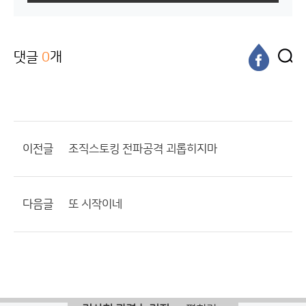
댓글
0
개
이전글
조직스토킹 전파공격 괴롭히지마
다음글
또 시작이네