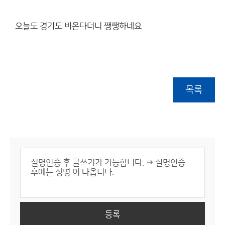
오늘도 경기도 비온다더니 쨍쨍하네요
목록
등록