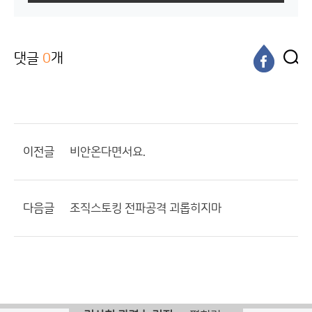
댓글
0
개
이전글
비안온다면서요.
다음글
조직스토킹 전파공격 괴롭히지마