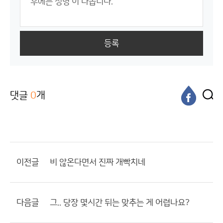
등록
댓글
0
개
이전글
비 않온다면서 진짜 개빡치네
다음글
그.. 당장 몇시간 뒤는 맞추는 게 어렵나요?