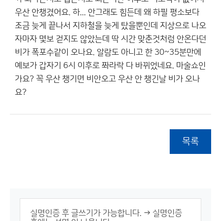
우산 안챙겼어요. 하... 안그래도 힘든데 왜 하필 평소보다
조금 늦게 끝나서 지하철을 늦게 탔을뿐인데 지상으로 나오
자마자 몇보 걷지도 않았는데 딱 시간 맞춘것처럼 안온다던
비가 폭포수같이 오나요. 알람도 아니고 한 30~35분만에
예보가 갑자기 6시 이후로 쫘라락 다 바뀌었네요. 마술쇼인
가요? 꼭 우산 챙기면 비안오고 우산 안 챙긴날 비가 오나
요?
목록