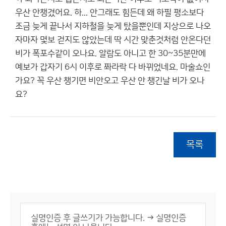
우산 안챙겼어요. 하... 안그래도 힘든데 왜 하필 평소보다
조금 늦게 끝나서 지하철을 늦게 탔을뿐인데 지상으로 나오
자마자 몇보 걷지도 않았는데 딱 시간 맞춘것처럼 안온다던
비가 폭포수같이 오나요. 알람도 아니고 한 30~35분만에
예보가 갑자기 6시 이후로 쫘라락 다 바뀌었네요. 마술쇼인
가요? 꼭 우산 챙기면 비안오고 우산 안 챙긴날 비가 오나
요?
목록