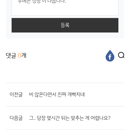
등록
댓글
0
개
이전글
비 않온다면서 진짜 개빡치네
다음글
그.. 당장 몇시간 뒤는 맞추는 게 어렵나요?