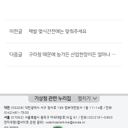
이전글
제발 몇시간전에는 맞춰주세요
다음글
구라청 때문에 농가든 산업현장이든 얼마나 피해봐야함?
기상청 관련 누리집
펼치기
대전
(35208) 대전광역시 서구 청사로 189 정부대전청사 1동 11~14층 / 전화
(042)481-7500
서울
(07062) 서울특별시 동작구 여의대방로16길 61 / 전화
(02)2181-0900
전자우편(웹사이트 관련 문의): webmasterkma@korea.kr