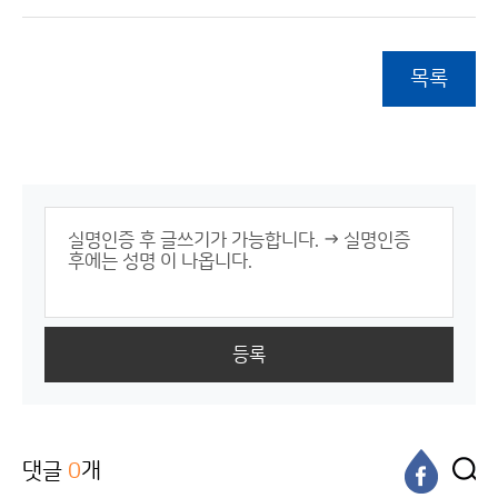
목록
등록
댓글
0
개