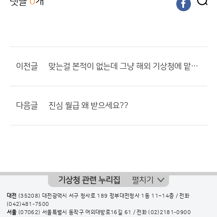
댓글
0
개
이전글
맞는걸 본적이 없는데 그냥 해외 기상청에 맡기고
다음글
진심 월급 왜 받으세요??
기상청 관련 누리집
펼치기
대전
(35208) 대전광역시 서구 청사로 189 정부대전청사 1동 11~14층 / 전화
(042)481-7500
서울
(07062) 서울특별시 동작구 여의대방로16길 61 / 전화
(02)2181-0900