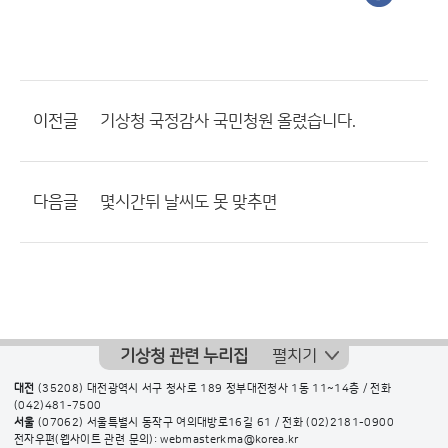
이전글
기상청 국정감사 국민청원 올렸습니다.
다음글
몇시간뒤 날씨도 못 맞추면
기상청 관련 누리집
펼치기
대전
(35208) 대전광역시 서구 청사로 189 정부대전청사 1동 11~14층 / 전화
(042)481-7500
서울
(07062) 서울특별시 동작구 여의대방로16길 61 / 전화
(02)2181-0900
전자우편(웹사이트 관련 문의): webmasterkma@korea.kr