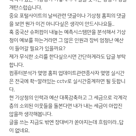
개탄스럽습니다.
중요 포털사이트의 날씨관련 댓글이나 기상청 홈피의 댓글
을 보면 뭔가 이건 아니다싶은 생각이 안드시나요들..
혹 중국산 슈퍼컴이 내놓는 예측시스템만을 분석해서 기상
청이 예보를 하는거라면 그 많은 인원과 장비 엄청난 예산
이 들어갈 필요가 있을까요?
제가 무식한 소리를 한다싶으시면 간단하게라도 답글 부탁
합니다.
컴퓨터분석가 몇명 홈피 업데이트관련종사자 몇명 실시간
은 전국에 좍~깔려있는 cctv로 실시간중계하면 될 듯합니
다.
현 기상청의 인력과 예산 대폭감축하고 그 세금으로 각계각
층의 소외된 이웃들을 돌본다면 내가 내는 세금이 아깝진
않을까 생각해봅니다.
글을 쓰는 지금도 밖엔 장대비가 쏟아지는데 흐림이라..답
이 없네요.