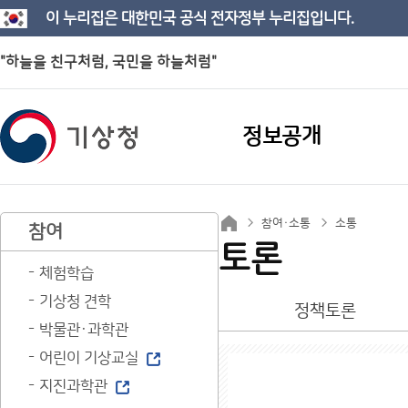
이 누리집은 대한민국 공식 전자정부 누리집입니다.
"하늘을 친구처럼, 국민을 하늘처럼"
정보공개
참여·소통
소통
참여
토론
체험학습
기상청 견학
정책토론
박물관·과학관
어린이 기상교실
지진과학관