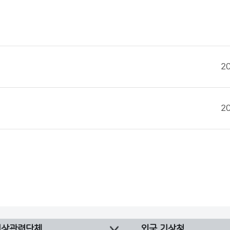
2
2
기상관련단체
외국 기상청