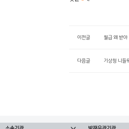
이전글
월급 왜 받아
다음글
기상청 니들
소속기관
방재유관기관