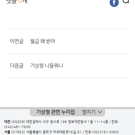
댓글
0
개
이전글
월급 왜 받아
다음글
기상청 니들뭐니
기상청 관련 누리집
펼치기
대전
(35208) 대전광역시 서구 청사로 189 정부대전청사 1동 11~14층 / 전화
(042)481-7500
서울
(07062) 서울특별시 동작구 여의대방로16길 61 / 전화
(02)2181-0900